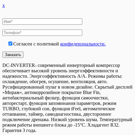
24FIQ
x
СПЛИТ-
СИСТЕМА
Согласен с политикой
конфиденциальности.
DC-INVERTER- современный инверторный компрессор
обеспечивает высокий уровень энергоэффективности и
надежности. Энергоэффективность A/A. Режимы работы:
охлаждение, обогрев, осушение, вентиляция, авто.
Русифицированный пульт в новом дизайне. Скрытый дисплей
«Мираж», антикоррозийное покрытие Blue Fin,
антибактериальный фильтр, функция самоочистки,
авторестарт, функция запоминания параметров, режим
TURBO, глубокий сон, функция iFeel, автоматическое
оттаивание, таймер, самодиагностика, двустороннее
подключение дренажа. Низкий уровень шума. Температурный
режим работы внешнего блока до -15°C. Хладагент R32.
Гарантия 3 года.