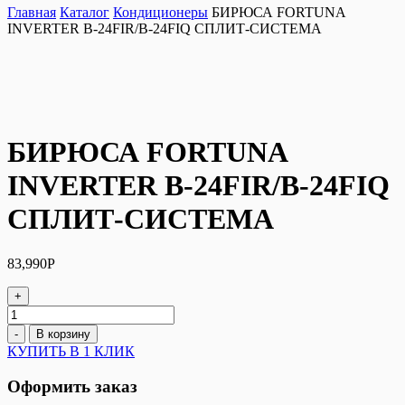
Главная
Каталог
Кондиционеры
БИРЮСА FORTUNA
INVERTER B-24FIR/B-24FIQ СПЛИТ-СИСТЕМА
БИРЮСА FORTUNA
INVERTER B-24FIR/B-24FIQ
СПЛИТ-СИСТЕМА
83,990
Р
+
Количество
БИРЮСА
-
В корзину
FORTUNA
КУПИТЬ В 1 КЛИК
INVERTER
B-
Оформить заказ
24FIR/B-