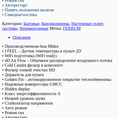
• Режим сна
• Авторестарт
• Память положения жалюзи
• Самодиагностика
Категории:
Бытовые
,
Кондиционеры
,
Настенные сплит-
системы
,
Неинверторные
Метка:
FERRUM
Описание
• Производственная база Midea
• I FEEL – Датчик температуры в пульте ДУ
• WiFi подготовка (WiFi ready)
• 4D Air Flow – Объемное распределение воздушного потока
• Cold Catalist фильтр в комплекте
• Фильтр тонкой очистки HD
• Держатель для пульта
• Golden Fin – антикоррозионное покрытие теплообменника
• Надежные компрессоры GMCC
• Hidden display
• Класс энергоэффективности А
• Низкий уровень шума
• Стабилизатор напряжения
• Авто режим
• Режим сна
• Авторестарт