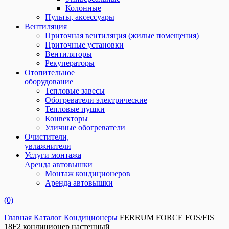
Колонные
Пульты, аксессуары
Вентиляция
Приточная вентиляция (жилые помещения)
Приточные установки
Вентиляторы
Рекуператоры
Отопительное
оборудование
Тепловые завесы
Обогреватели электрические
Тепловые пушки
Конвекторы
Уличные обогреватели
Очистители,
увлажнители
Услуги монтажа
Аренда автовышки
Монтаж кондиционеров
Аренда автовышки
(0)
Главная
Каталог
Кондиционеры
FERRUM FORCE FOS/FIS
18F2 кондиционер настенный