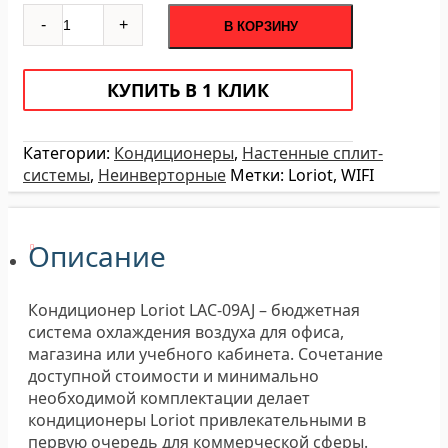
Количество
-
+
В КОРЗИНУ
Loriot
LAC-
09AJ
КУПИТЬ В 1 КЛИК
Residence
Smart
сплит-
Категории:
Кондиционеры
,
Настенные сплит-
система
системы
,
Неинверторные
Метки:
Loriot
,
WIFI
Описание
Кондиционер Loriot LAC-09AJ – бюджетная
система охлаждения воздуха для офиса,
магазина или учебного кабинета. Сочетание
доступной стоимости и минимально
необходимой комплектации делает
кондиционеры Loriot привлекательными в
первую очередь для коммерческой сферы.