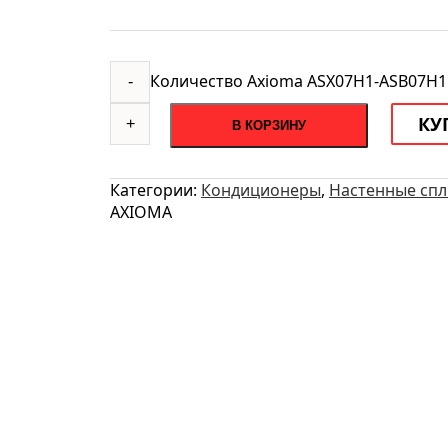
Количество Axioma ASX07H1-ASB07H1
-
КУ
+
В КОРЗИНУ
Категории:
Кондиционеры
,
Настенные спл
AXIOMA