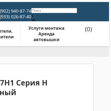
(902) 940-87-74
×
(933) 026-87-40
(0)
Услуги монтажа
тели,
Аренда
ители
автовышки
7H1 Серия H
нный