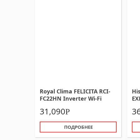
Royal Clima FELICITA RCI-
Hi
FC22HN Inverter Wi-Fi
EX
кондиционер настенный
In
31,090
3
Р
ко
ПОДРОБНЕЕ