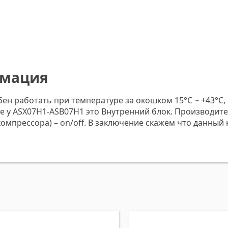
рмация
н работать при температуре за окошком 15°C ~ +43°C, 
ние у ASX07H1-ASB07H1 это Внутренний блок. Производи
омпрессора) – on/off. В заключение скажем что данный