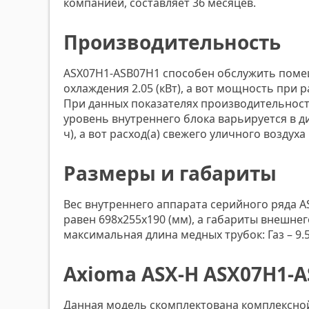
компанией, составляет 36 месяцев.
Производительность
ASX07H1-ASB07H1 способен обслужить помещ
охлаждения 2.05 (кВт), а вот мощность при р
При данных показателях производительности,
уровень внутреннего блока варьируется в диа
ч), а вот расход(а) свежего уличного воздуха 
Размеры и габариты
Вес внутреннего аппарата серийного ряда ASX
равен 698x255x190 (мм), а габариты внешне
максимальная длина медных трубок: Газ – 9.52
Axioma ASX-H ASX07H1-A
Данная модель скомплектована комплексной 