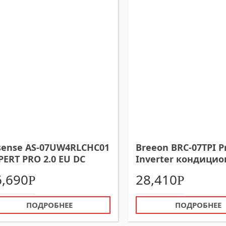
sense AS-07UW4RLCHC01
Breeon BRC-07TPI P
PERT PRO 2.0 EU DC
Inverter кондицио
verter настенный
инверторный
6,690
28,410
Р
Р
ндиционер
ПОДРОБНЕЕ
ПОДРОБНЕЕ