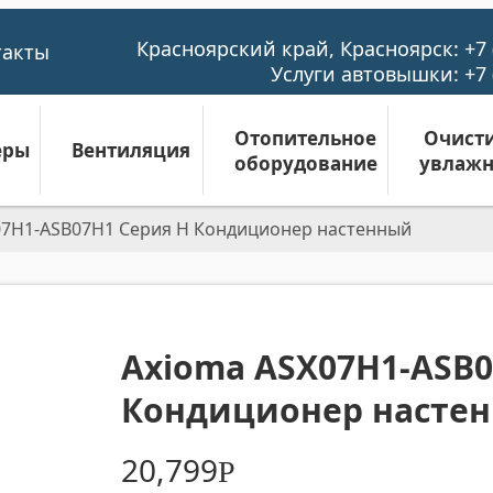
Красноярский край, Красноярск:
+7 
такты
Услуги автовышки:
+7 
Отопительное
Очисти
еры
Вентиляция
оборудование
увлажн
07H1-ASB07H1 Серия H Кондиционер настенный
Axioma ASX07H1-ASB0
Кондиционер насте
20,799
Р