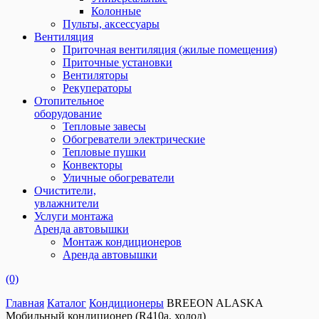
Колонные
Пульты, аксессуары
Вентиляция
Приточная вентиляция (жилые помещения)
Приточные установки
Вентиляторы
Рекуператоры
Отопительное
оборудование
Тепловые завесы
Обогреватели электрические
Тепловые пушки
Конвекторы
Уличные обогреватели
Очистители,
увлажнители
Услуги монтажа
Аренда автовышки
Монтаж кондиционеров
Аренда автовышки
(0)
Главная
Каталог
Кондиционеры
BREEON ALASKA
Мобильный кондиционер (R410a, холод)