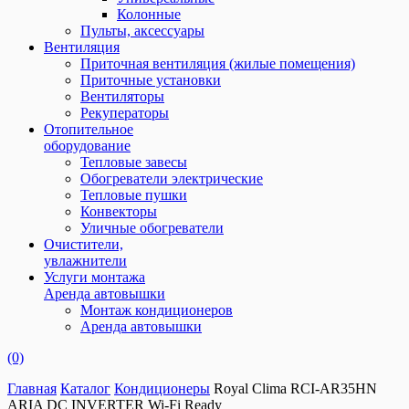
Колонные
Пульты, аксессуары
Вентиляция
Приточная вентиляция (жилые помещения)
Приточные установки
Вентиляторы
Рекуператоры
Отопительное
оборудование
Тепловые завесы
Обогреватели электрические
Тепловые пушки
Конвекторы
Уличные обогреватели
Очистители,
увлажнители
Услуги монтажа
Аренда автовышки
Монтаж кондиционеров
Аренда автовышки
(0)
Главная
Каталог
Кондиционеры
Royal Clima RCI-AR35HN
ARIA DC INVERTER Wi-Fi Ready