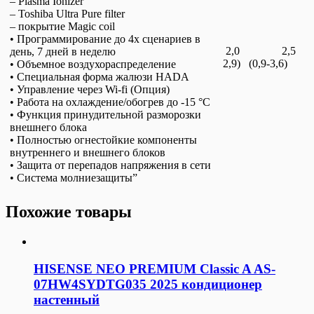
– Plasma Ionizer
– Toshiba Ultra Pure filter
– покрытие Magic coil
• Программирование до 4х сценариев в
2,0 2,5 (0
день, 7 дней в неделю
2,9) (0,9-3,6)
• Объемное воздухораспределение
• Cпециальная форма жалюзи HADA
• Управление через Wi-fi (Опция)
• Работа на охлаждение/обогрев до -15 °С
• Функция принудительной разморозки
внешнего блока
• Полностью огнестойкие компоненты
внутреннего и внешнего блоков
• Защита от перепадов напряжения в сети
• Система молниезащиты”
Похожие товары
HISENSE NEO PREMIUM Сlassic A AS-
07HW4SYDTG035 2025 кондиционер
настенный