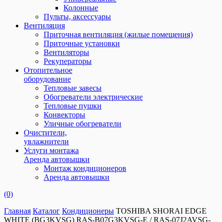
Колонные
Пульты, аксессуары
Вентиляция
Приточная вентиляция (жилые помещения)
Приточные установки
Вентиляторы
Рекуператоры
Отопительное
оборудование
Тепловые завесы
Обогреватели электрические
Тепловые пушки
Конвекторы
Уличные обогреватели
Очистители,
увлажнители
Услуги монтажа
Аренда автовышки
Монтаж кондиционеров
Аренда автовышки
(0)
Главная
Каталог
Кондиционеры
TOSHIBA SHORAI EDGE
WHITE (BG3KVSG) RAS-B07G3KVSG-E / RAS-07J2AVSG-