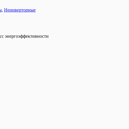
ы
,
Неинверторные
сс энергоэффективности
А