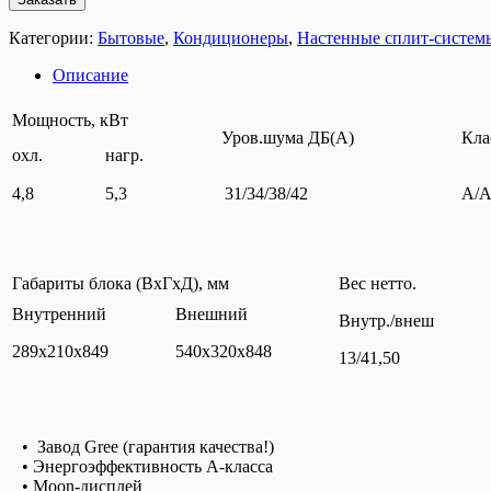
Категории:
Бытовые
,
Кондиционеры
,
Настенные сплит-систем
Описание
Мощность, кВт
Уров.шума ДБ(А)
Кла
охл.
нагр.
4,8
5,3
31/34/38/42
A/
Габариты блока (ВxГxД), мм
Вес нетто.
Внутренний
Внешний
Внутр./внеш
289х210х849
540x320x848
13/41,50
• Завод Gree (гарантия качества!)
• Энергоэффективность А-класса
• Moon-дисплей