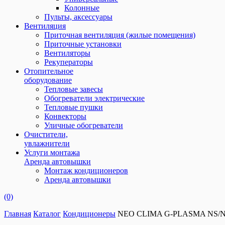
Колонные
Пульты, аксессуары
Вентиляция
Приточная вентиляция (жилые помещения)
Приточные установки
Вентиляторы
Рекуператоры
Отопительное
оборудование
Тепловые завесы
Обогреватели электрические
Тепловые пушки
Конвекторы
Уличные обогреватели
Очистители,
увлажнители
Услуги монтажа
Аренда автовышки
Монтаж кондиционеров
Аренда автовышки
(0)
Главная
Каталог
Кондиционеры
NEO CLIMA G-PLASMA NS/