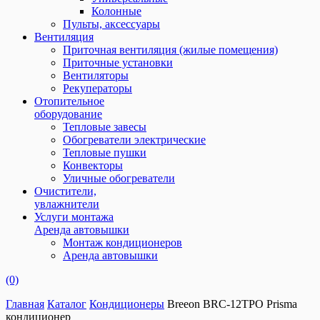
Колонные
Пульты, аксессуары
Вентиляция
Приточная вентиляция (жилые помещения)
Приточные установки
Вентиляторы
Рекуператоры
Отопительное
оборудование
Тепловые завесы
Обогреватели электрические
Тепловые пушки
Конвекторы
Уличные обогреватели
Очистители,
увлажнители
Услуги монтажа
Аренда автовышки
Монтаж кондиционеров
Аренда автовышки
(0)
Главная
Каталог
Кондиционеры
Breeon BRC-12TPO Prisma
кондиционер