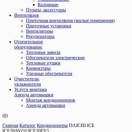
Колонные
Пульты, аксессуары
Вентиляция
Приточная вентиляция (жилые помещения)
Приточные установки
Вентиляторы
Рекуператоры
Отопительное
оборудование
Тепловые завесы
Обогреватели электрические
Тепловые пушки
Конвекторы
Уличные обогреватели
Очистители,
увлажнители
Услуги монтажа
Аренда автовышки
Монтаж кондиционеров
Аренда автовышки
(0)
Главная
Каталог
Кондиционеры
DAICHI ICE
ICE20AVQ1/ICE20FV1