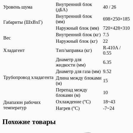
Внутренний блок
Уровень шума
40 / 26
(дБА)
Внутренний блок
698×250×185
(мм)
Габариты (ШхВхГ)
Наружный блок (мм)
720×428×310
Внутренний блок (кг)
7.5
Вес
Наружный блок (кг)
22
R-410A /
Хладагент
Тип/заправка (кг)
0.55
Диаметр для
6.35
жидкости (мм)
Диаметр для газа (мм)
9.52
Трубопровод хладагента
Длина между блоками
15
(м)
Перепад между
10
блоками (м)
Охлаждение (°C)
18~43
Диапазон рабочих
температур
Нагрев (°C)
-7~24
Похожие товары