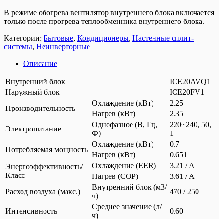
В режиме обогрева вентилятор внутреннего блока включается
только после прогрева теплообменника внутреннего блока.
Категории:
Бытовые
,
Кондиционеры
,
Настенные сплит-
системы
,
Неинверторные
Описание
Внутренний блок
ICE20AVQ1
Наружный блок
ICE20FV1
Охлаждение (кВт)
2.25
Производительность
Нагрев (кВт)
2.35
Однофазное (В, Гц,
220~240, 50,
Электропитание
Ф)
1
Охлаждение (кВт)
0.7
Потребляемая мощность
Нагрев (кВт)
0.651
Охлаждение (EER)
3.21 / A
Энергоэффективность/
Класс
Нагрев (COP)
3.61 / A
Внутренний блок (м3/
Расход воздуха (макс.)
470 / 250
ч)
Среднее значение (л/
Интенсивность
0.60
ч)