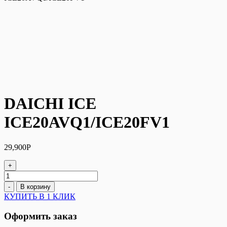
DAICHI ICE
ICE20AVQ1/ICE20FV1
29,900
Р
+
Количество
DAICHI
-
В корзину
ICE
КУПИТЬ В 1 КЛИК
ICE20AVQ1/ICE20FV1
Оформить заказ